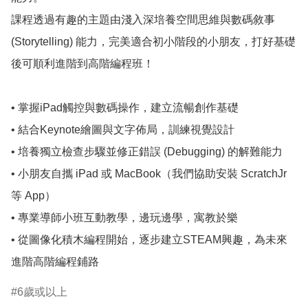
課程透過有趣的主題由淺入深培養空間思維與數碼敘事 
(Storytelling) 能力，完美適合初小階段的小朋友，打好基礎
後可順利進階到高階編程班！

• 掌握iPad觸控與數碼操作，建立流暢創作基礎

• 結合Keynote繪圖與文字佈局，訓練視覺設計

• 培養獨立檢查步驟並修正錯誤 (Debugging) 的解難能力

• 小朋友自攜 iPad 或 MacBook（我們協助安裝 ScratchJr 
等 App）

• 專業導師小班互動教學，邊玩邊學，寓教於樂

• 從圖像化積木編程開始，逐步建立STEAM興趣，為未來
進階高階編程鋪路
6歲或以上