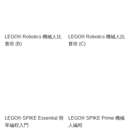
LEGO® Robotics 機械人比
LEGO® Robotics 機械人比
賽班 (B)
賽班 (C)
LEGO® SPIKE Essential 簡
LEGO® SPIKE Prime 機械
單編程入門
人編程