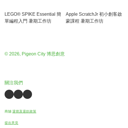
LEGO® SPIKE Essential 簡
Apple ScratchJr 初小創客啟
單編程入門 暑期工作坊
蒙課程 暑期工作坊
© 2026, Pigeon City 博思創意
關注我們
商舖
退貨及退款政策
提出意見